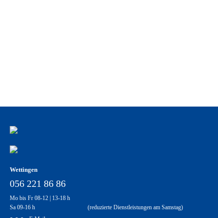
Herzlichen Glückwunsch zum 20-jährigen Firmenjubiläum, René Mit deinem
unermüdlichen Einsatz und deinem stetigen Engagement hast du über zwei
Jahrzehnte massgeblich…
Wettingen
056 221 86 86
Mo bis Fr 08-12 | 13-18 h
Sa 09-16 h (reduzierte Dienstleistungen am Samstag)